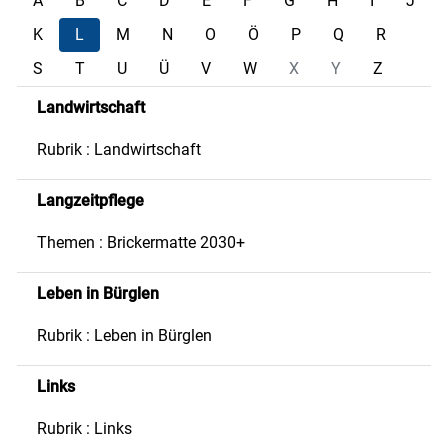
A
B
C
D
E
F
G
H
I
J
K
L
M
N
O
Ö
P
Q
R
S
T
U
Ü
V
W
X
Y
Z
Landwirtschaft
Rubrik : Landwirtschaft
Langzeitpflege
Themen : Brickermatte 2030+
Leben in Bürglen
Rubrik : Leben in Bürglen
Links
Rubrik : Links