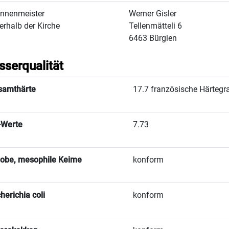
nnenmeister
Werner Gisler
erhalb der Kirche
Tellenmätteli 6
6463 Bürglen
serqualität
samthärte
17.7 französische Härtegr
-Werte
7.73
obe, mesophile Keime
konform
herichia coli
konform