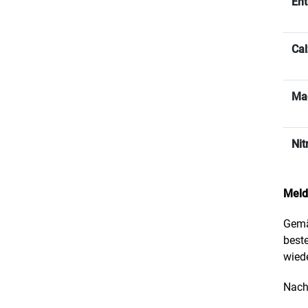
Ent
Ca
Ma
Nit
Meld
Gemä
best
wied
Nachm