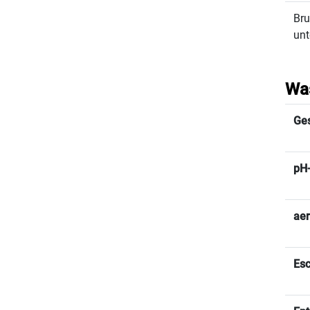
Bru
unt
Was
Ge
pH
aer
Esc