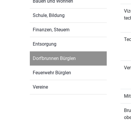
Bauen und Wohnen
Viz
Schule, Bildung
tec
Finanzen, Steuern
Tec
Entsorgung
Dorfbrunnen Bürglen
(ausgewählt)
Ver
Feuerwehr Bürglen
Vereine
Mit
Bru
obe