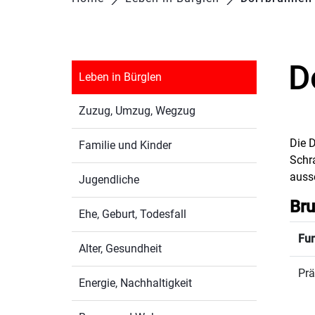
D
Leben in Bürglen
Zuzug, Umzug, Wegzug
Die D
Familie und Kinder
Schr
ausse
Jugendliche
Br
Ehe, Geburt, Todesfall
Fun
Alter, Gesundheit
Prä
Energie, Nachhaltigkeit