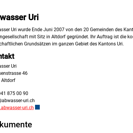
wasser Uri
sser Uri wurde Ende Juni 2007 von den 20 Gemeinden des Kantons
ngesellschaft mit Sitz in Altdorf gegründet. Ihr Auftrag ist d
schaftlichen Grundsätzen im ganzen Gebiet des Kantons Uri.
takt
sser Uri
senstrasse 46
 Altdorf
041 875 00 90
@abwasser-uri.ch
abwasser-uri.ch
Externer Link wird in einem neuen Fenster geöff
kumente