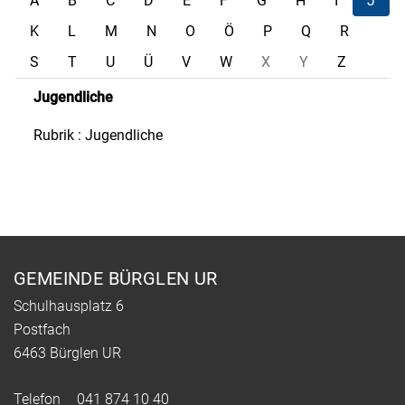
A
B
C
D
E
F
G
H
I
J
K
L
M
N
O
Ö
P
Q
R
S
T
U
Ü
V
W
X
Y
Z
Jugendliche
Rubrik : Jugendliche
Fusszeile
GEMEINDE BÜRGLEN UR
Schulhausplatz 6
Postfach
6463 Bürglen UR
Telefon
041 874 10 40