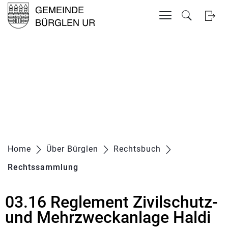
Inhalt
Kopfzeile
zur Startseite
Direkt zur Hauptnavigation
Direkt zum Inhalt
Direkt zur Suche
Direkt zum Stichwortverzeichnis
Home
Über Bürglen
Rechtsbuch
Rechtssammlung
(ausgewählt)
03.16 Reglement Zivilschutz-
und Mehrzweckanlage Haldi