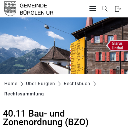
Inhalt
Kopfzeile
zur Startseite
Direkt zur Hauptnavigation
Direkt zum Inhalt
Direkt zur Suche
Direkt zum Stichwortverzeichnis
Home
Über Bürglen
Rechtsbuch
Rechtssammlung
(ausgewählt)
40.11 Bau- und
Zugehörige Objekte
Zonenordnung (BZO)