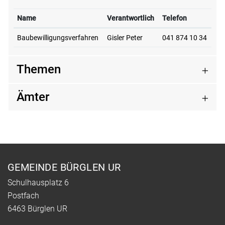
Name
Verantwortlich
Telefon
Baubewilligungsverfahren
Gisler Peter
041 874 10 34
Themen
Ämter
Fusszeile
GEMEINDE BÜRGLEN UR
Schulhausplatz 6
Postfach
6463 Bürglen UR