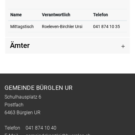
Name
Verantwortlich
Telefon
Mittagstisch
Roeleven-Birchler Ursi
041 874 10 35
Ämter
Fusszeile
GEMEINDE BÜRGLEN UR
Schulhausplatz 6
Postfach
6463 Bürglen UR
Telefon
041 874 10 40