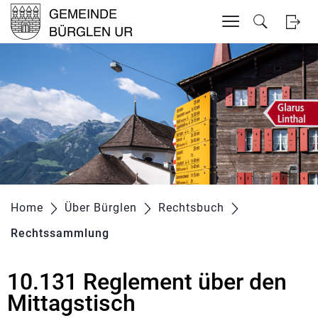
Inhalt
Kopfzeile
zur Startseite
Direkt zur Hauptnavigation
Direkt zum Inhalt
Direkt zur Suche
Direkt zum Stichwortverzeichnis
Home
Über Bürglen
Rechtsbuch
Rechtssammlung
(ausgewählt)
10.131 Reglement über den
Zugehörige Objekte
Mittagstisch