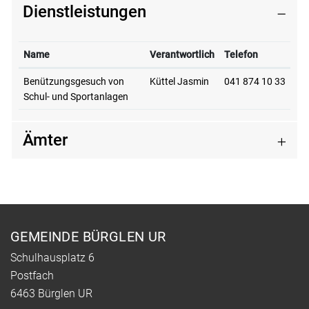
Dienstleistungen
Name
Verantwortlich
Telefon
Benützungsgesuch von
Küttel Jasmin
041 874 10 33
Schul- und Sportanlagen
Ämter
Fusszeile
GEMEINDE BÜRGLEN UR
Schulhausplatz 6
Postfach
6463 Bürglen UR