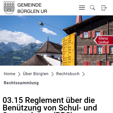
Inhalt
Kopfzeile
zur Startseite
Direkt zur Hauptnavigation
Direkt zum Inhalt
Direkt zur Suche
Direkt zum Stichwortverzeichnis
Home
Über Bürglen
Rechtsbuch
Rechtssammlung
(ausgewählt)
03.15 Reglement über die
Zugehörige Objekte
Benützung von Schul- und