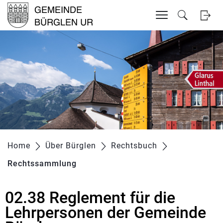
Inhalt
Kopfzeile
zur Startseite
Direkt zur Hauptnavigation
Direkt zum Inhalt
Direkt zur Suche
Direkt zum Stichwortverzeichnis
Home
Über Bürglen
Rechtsbuch
Rechtssammlung
(ausgewählt)
02.38 Reglement für die
Zugehörige Objekte
Lehrpersonen der Gemeinde