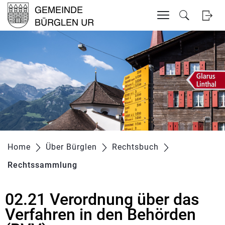
Inhalt
Kopfzeile
zur Startseite
Direkt zur Hauptnavigation
Direkt zum Inhalt
Direkt zur Suche
Direkt zum Stichwortverzeichnis
Home
Über Bürglen
Rechtsbuch
Rechtssammlung
(ausgewählt)
02.21 Verordnung über das
Zugehörige Objekte
Verfahren in den Behörden