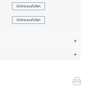
Steuern Teilzahlungen
Online ausfüllen
Steuern Zahlungsabkommen
Online ausfüllen