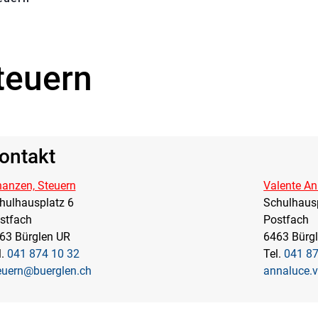
teuern
gehörige Objekte
ontakt
nanzen, Steuern
Valente A
hulhausplatz 6
Schulhaus
stfach
Postfach
63 Bürglen UR
6463 Bürg
l.
041 874 10 32
Tel.
041 87
euern@buerglen.ch
annaluce.