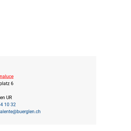
nnaluce
platz 6
len UR
4 10 32
valente@buerglen.ch