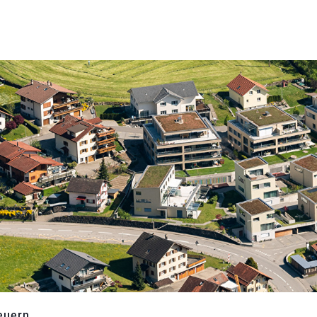
euern
(ausgewählt)