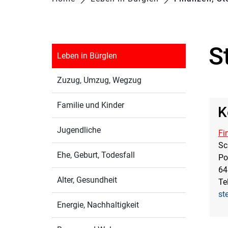
S
Leben in Bürglen
Zu
Zuzug, Umzug, Wegzug
Familie und Kinder
K
Jugendliche
Fi
Sc
Ehe, Geburt, Todesfall
Po
64
Alter, Gesundheit
Te
st
Energie, Nachhaltigkeit