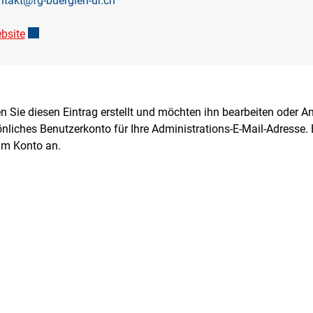
ntakt@fg-buerglen-ur.ch
bsite
Externer Link wird in einem neuen Fenster geöffnet.
 Sie diesen Eintrag erstellt und möchten ihn bearbeiten oder A
nliches Benutzerkonto für Ihre Administrations-E-Mail-Adresse. 
im Konto an.