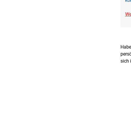
ko
We
Haben
persö
sich 