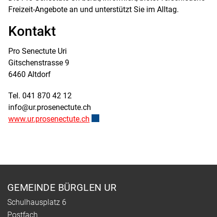
Freizeit-Angebote an und unterstützt Sie im Alltag.
Kontakt
Pro Senectute Uri
Gitschenstrasse 9
6460 Altdorf
Tel. 041 870 42 12
info@ur.prosenectute.ch
www.ur.prosenectute.ch
Externer Link wird in einem neuen Fen
Fusszeile
GEMEINDE BÜRGLEN UR
Schulhausplatz 6
Postfach