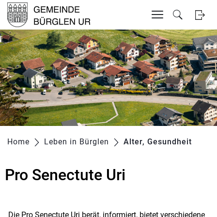
Inhalt
Kopfzeile
zur Startseite
Direkt zur Hauptnavigation
Direkt zum Inhalt
Direkt zur Suche
Direkt zum Stichwortverzeichnis
Home
Leben in Bürglen
Alter, Gesundheit
(ausg
Pro Senectute Uri
Die Pro Senectute Uri berät, informiert, bietet verschiedene