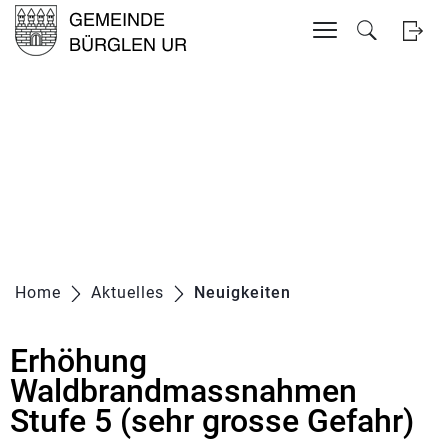
Inhalt
Kopfzeile
zur Startseite
Direkt zur Hauptnavigation
Direkt zum Inhalt
Direkt zur Suche
Direkt zum Stichwortverzeichnis
Home
Aktuelles
Neuigkeiten
(ausgewählt)
Erhöhung
Zugehörige Objekte
Waldbrandmassnahmen
Stufe 5 (sehr grosse Gefahr)